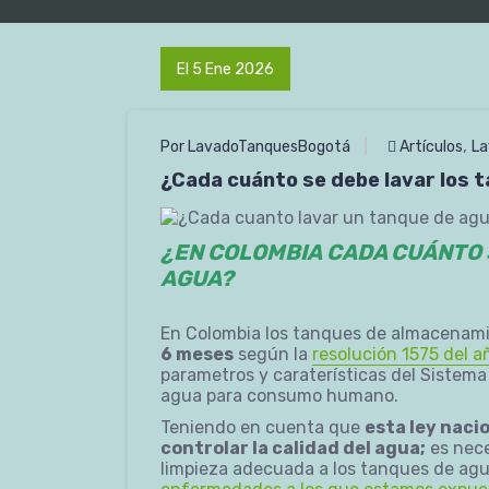
El 5 Ene 2026
,
Por LavadoTanquesBogotá
Artículos
La
¿Cada cuánto se debe lavar los 
¿
EN COLOMBIA
CADA CUÁNTO 
AGUA
?
En Colombia los tanques de almacenami
6 meses
según la
resolución 1575 del 
parametros y caraterísticas del Sistema 
agua para consumo humano.
Teniendo en cuenta que
esta ley nacio
controlar la calidad del agua;
es nece
limpieza adecuada a los tanques de ag