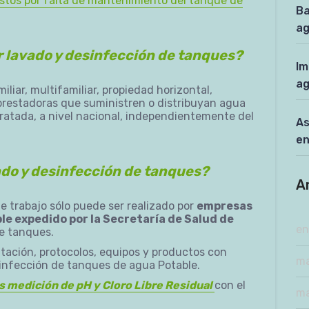
tos por falta de mantenimiento del tanque de
Ba
a
ar lavado y desinfección de tanques?
Im
ag
liar, multifamiliar, propiedad horizontal,
 prestadoras que suministren o distribuyan agua
atada, a nivel nacional, independientemente del
As
en
vado y desinfección de tanques?
A
e trabajo sólo puede ser realizado por
empresas
e expedido por la Secretaría de Salud de
en
de tanques.
tación, protocolos, equipos y productos con
ma
sinfección de tanques de agua Potable.
s medición de pH y Cloro Libre Residual
con el
ma