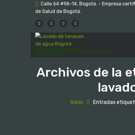
S
Calle 64 #9A-14, Bogotá. - Empresa certif
a
de Salud de Bogotá.
l
t
a
r
a
Empresa de servicios de
impermeabilización y lavado de tanques de
agua en Bogotá
l
c
Archivos de la e
o
n
lavad
t
e
n
Inicio
Entradas etiquet
i
d
o