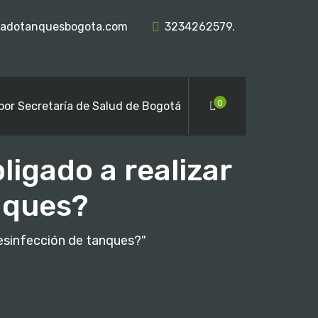
vadotanquesbogota.com
3234262579.
0
por Secretaría de Salud de Bogotá
ligado a realizar
nques?
desinfección de tanques?"