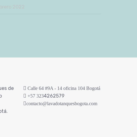
brero 2022
ues de
Calle 64 #9A - 14 oficina 104 Bogotá
o
4262579
+57 323
contacto@lavadotanquesbogota.com
otá.